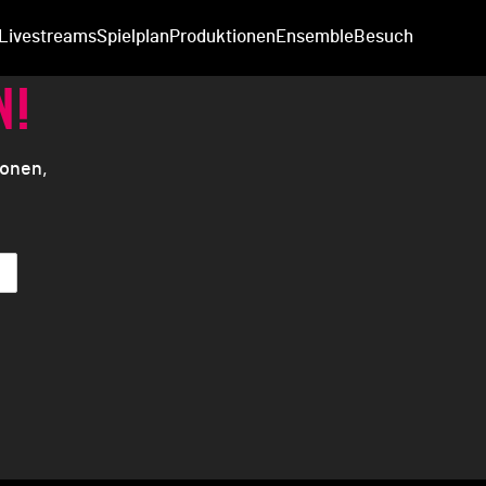
 Livestreams
Spielplan
Produktionen
Ensemble
Besuch
N!
ionen,