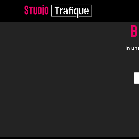
B
In un