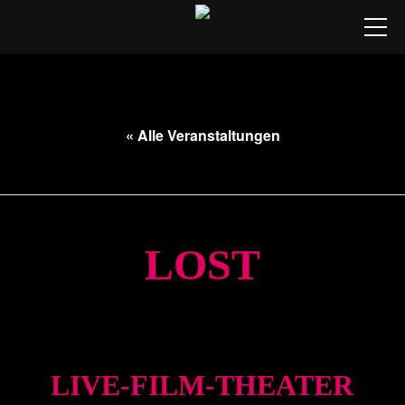
Studio
★ Tickets
« Alle Veranstaltungen
🟥 Livestreams
Diese Veranstaltung hat bereits stattgefunden.
Spielplan
Produktionen
LOST
Ensemble
Besuch
10. Jan.. 20:00
–
21:30
LIVE-FILM-THEATER