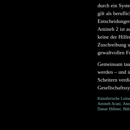
durch ein Syst
gilt als berufl
Entscheidungen 
Amineh 2 ist a
keine der Hilf
Zuschreibung u
gewaltvollen F
Gemeinsam taume
werden – und in
Scheitern verdi
Gesellschaftssy
Künstlerische Leitu
Amineh Arani, Anna
Danae Hübner, Bühn