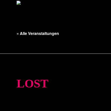
« Alle Veranstaltungen
Diese Veranstaltung hat bereits stattgefunden.
LOST
27. März. 20:00
–
21:30