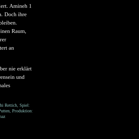
iert. Amineh 1
n. Doch ihre
bleiben.
keinen Raum,
rer
ert an
er nie erklärt
rensein und
nales
i Rettich, Spiel:
utten, Produktion:
maz