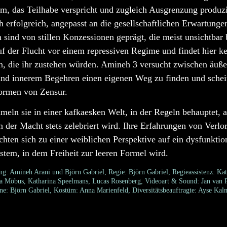
em, das Teilhabe verspricht und zugleich Ausgrenzung produz
ich erfolgreich, angepasst an die gesellschaftlichen Erwartunge
sind von stillen Konzessionen geprägt, die meist unsichtbar 
uf der Flucht vor einem repressiven Regime und findet hier 
en, die ihr zustehen würden. Amineh 3 versucht zwischen äuße
nd innerem Begehren einen eigenen Weg zu finden und scheit
ormen von Zensur.
ln sie in einer kafkaesken Welt, in der Regeln behauptet, ab
 der Macht stets zelebriert wird. Ihre Erfahrungen von Verlo
chten sich zu einer weiblichen Perspektive auf ein dysfunktio
stem, in dem Freiheit zur leeren Formel wird.
ng: Amineh Arani und Björn Gabriel, Regie: Björn Gabriel, Regieassistenz: Kath
 Möbus, Katharina Speelmans, Lucas Rosenberg, Videoart & Sound: Jan van P
e: Björn Gabriel, Kostüm: Anna Marienfeld, Diversitätsbeauftragte: Ayse Kal