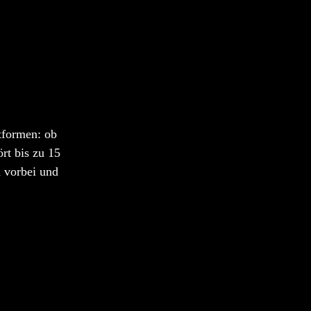
tformen: ob
rt bis zu 15
 vorbei und
T