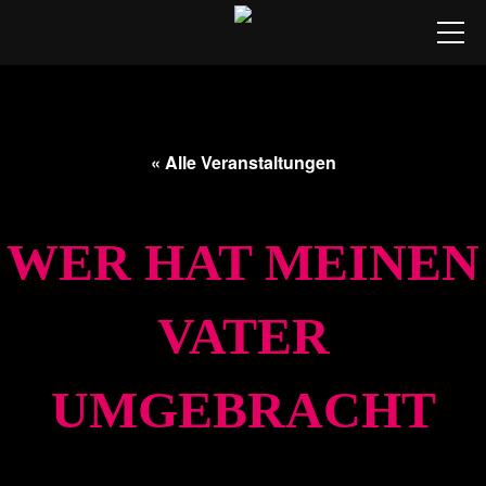
Studio
★ Tickets
« Alle Veranstaltungen
🟥 Livestreams
Spielplan
WER HAT MEINEN
Produktionen
VATER
Ensemble
Besuch
UMGEBRACHT
18. Dez.. 20:00
–
21:30