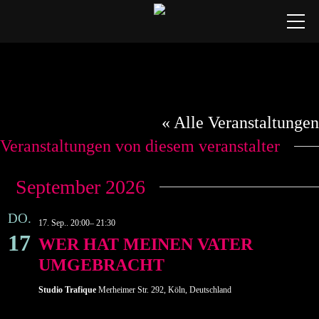
Studio
★ Tickets
Sommerblut Kulturfestival
« Alle Veranstaltungen
🟥 Livestreams
Veranstaltungen von diesem veranstalter
Spielplan
Produktionen
September 2026
Ensemble
DO.
17. Sep.. 20:00
–
21:30
17
Besuch
WER HAT MEINEN VATER
UMGEBRACHT
Studio Trafique
Merheimer Str. 292, Köln, Deutschland