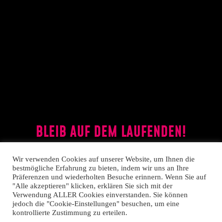
BLEIB AUF DEM LAUFENDEN!
In unserem Newsletter informieren wir über aktuelle
Wir verwenden Cookies auf unserer Website, um Ihnen die
Produktionen, Neuigkeiten und spannende
bestmögliche Erfahrung zu bieten, indem wir uns an Ihre
Kooperationsprojekte.
Präferenzen und wiederholten Besuche erinnern. Wenn Sie auf
E-Mail-Adresse:
"Alle akzeptieren" klicken, erklären Sie sich mit der
Verwendung ALLER Cookies einverstanden. Sie können
jedoch die "Cookie-Einstellungen" besuchen, um eine
kontrollierte Zustimmung zu erteilen.
Wir senden keinen Spam! Erfahre mehr in unserer
Datenschutzerklärung.