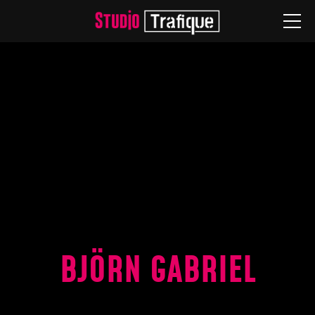
Studio
★ Tickets
🟥 Livestreams
Spielplan
Produktionen
Ensemble
Besuch
BJÖRN GABRIEL