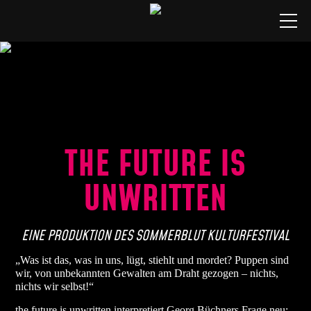
Studio
★ Tickets
🟥 Livestreams
THE FUTURE IS
Spielplan
Produktionen
UNWRITTEN
Ensemble
EINE PRODUKTION DES SOMMERBLUT KULTURFESTIVAL
Besuch
„Was ist das, was in uns, lügt, stiehlt und mordet? Puppen sind
wir, von unbekannten Gewalten am Draht gezogen – nichts,
nichts wir selbst!“
the future is unwritten interpretiert Georg Büchners Frage neu: